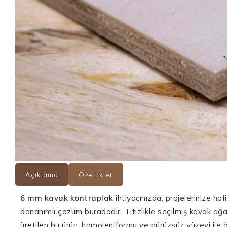
Açıklama
Özellikler
6 mm kavak kontraplak
ihtiyacınızda, projelerinize hafi
donanımlı çözüm buradadır. Titizlikle seçilmiş kavak ağacı
üretilen bu ürün, homojen formu ve pürüzsüz yüzeyi ile ön