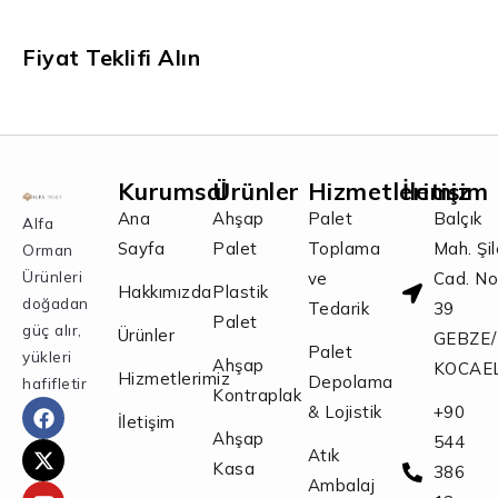
Fiyat Teklifi Alın
Kurumsal
Ürünler
Hizmetlerimiz
İletişim
Ana
Ahşap
Palet
Balçık
Alfa
Sayfa
Palet
Toplama
Mah. Şi
Orman
Ürünleri
ve
Cad. No
Hakkımızda
Plastik
doğadan
Tedarik
39
Palet
güç alır,
Ürünler
GEBZE/
Palet
yükleri
Ahşap
KOCAEL
Hizmetlerimiz
Depolama
hafifletir
Kontraplak
& Lojistik
+90
İletişim
Ahşap
544
Atık
Kasa
386
Ambalaj